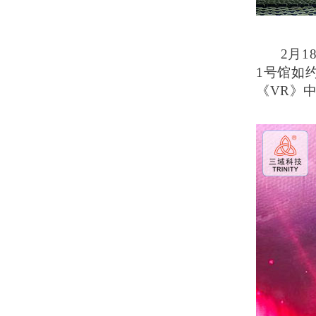
2月
1号馆如
《VR》